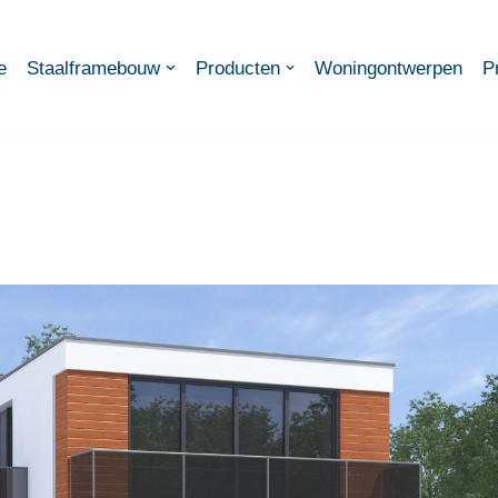
e
Staalframebouw
Producten
Woningontwerpen
P