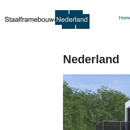
Ga
Hom
naar
de
inhoud
Nederland