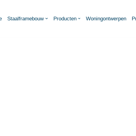
e
Staalframebouw
Producten
Woningontwerpen
P