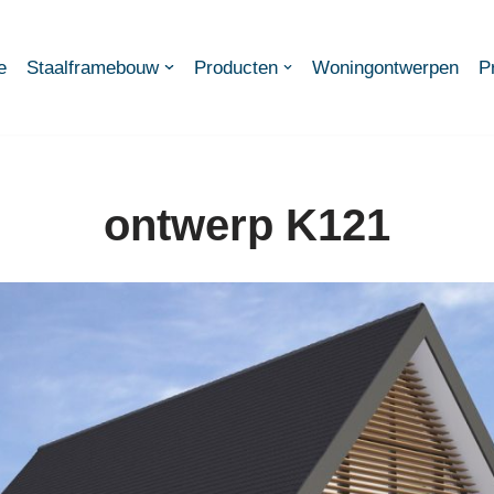
e
Staalframebouw
Producten
Woningontwerpen
P
ontwerp K121