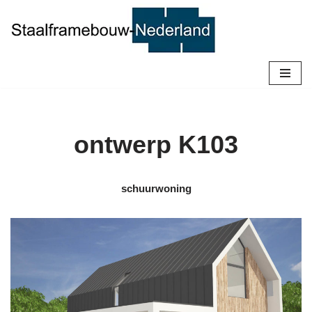
Ga
naar
de
inhoud
ontwerp K103
schuurwoning