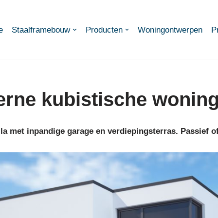
e
Staalframebouw
Producten
Woningontwerpen
P
rne kubistische wonin
illa met inpandige garage en verdiepingsterras. Passief 