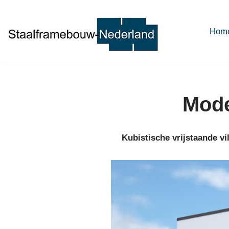
Ga
Hom
naar
de
inhoud
Mode
Kubistische vrijstaande v