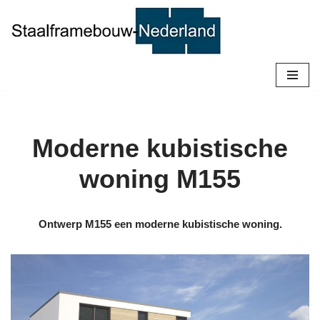
Ga
naar
de
inhoud
Moderne kubistische
woning M155
Ontwerp M155 een moderne kubistische woning.