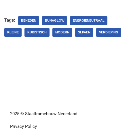
Tags:
BENEDEN
BUNAGLOW
ENERGIENEUTRAAL
KLEINE
KUBISTISCH
MODERN
SLPAEN
VERDIEPING
2025 © Staalframebouw Nederland
Privacy Policy