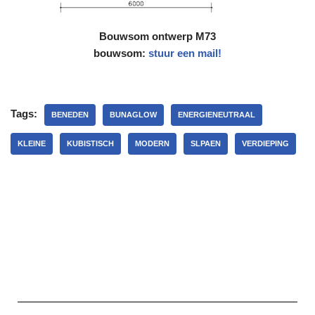
Bouwsom ontwerp M73
bouwsom:
stuur een mail!
Tags:
BENEDEN
BUNAGLOW
ENERGIENEUTRAAL
KLEINE
KUBISTISCH
MODERN
SLPAEN
VERDIEPING