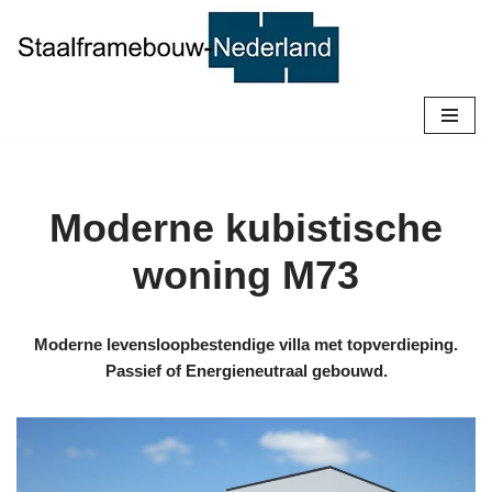
Ga
naar
de
inhoud
Moderne kubistische
woning M73
Moderne levensloopbestendige villa met topverdieping.
Passief of Energieneutraal gebouwd.