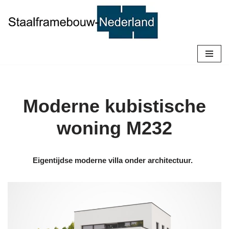
Ga
naar
de
inhoud
Moderne kubistische
woning M232
Eigentijdse moderne villa onder architectuur.