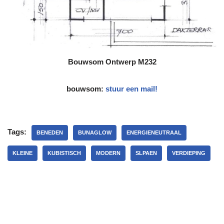
Bouwsom
Ontwerp M232
bouwsom:
stuur een mail!
Tags:
BENEDEN
BUNAGLOW
ENERGIENEUTRAAL
KLEINE
KUBISTISCH
MODERN
SLPAEN
VERDIEPING