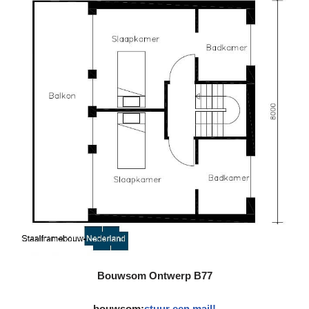
Bouwsom
Ontwerp B77
bouwsom:
stuur een mail!