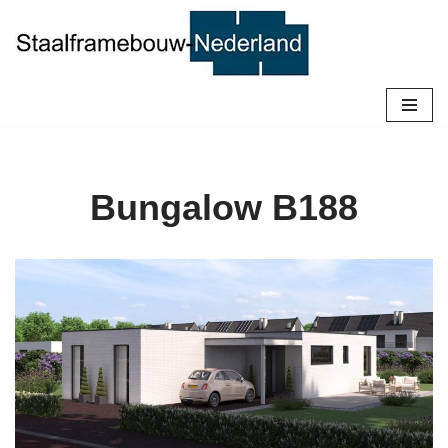
Ga
naar
de
inhoud
Bungalow B188